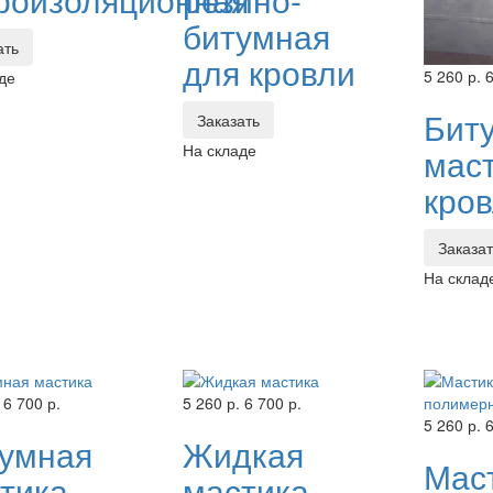
битумная
ать
для кровли
5 260 р.
6
де
Бит
Заказать
На складе
мас
кро
Заказа
На склад
6 700 р.
5 260 р.
6 700 р.
5 260 р.
6
умная
Жидкая
Мас
тика
мастика