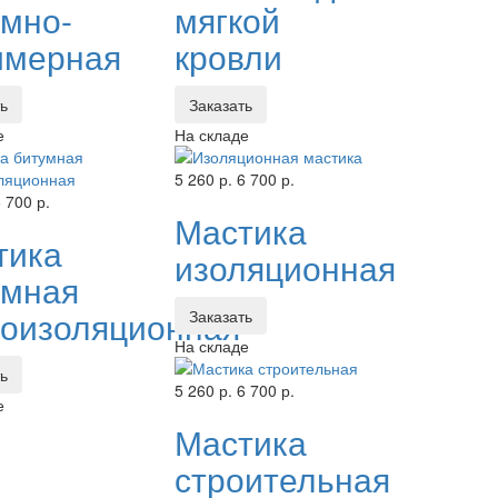
умно-
мягкой
имерная
кровли
ть
Заказать
е
На складе
5 260 р.
6 700 р.
 700 р.
Мастика
тика
изоляционная
умная
роизоляционная
Заказать
На складе
ть
5 260 р.
6 700 р.
е
Мастика
строительная