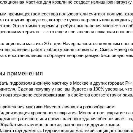
оляционная мастика для кровли не создает излишнюю нагрузку 
ым преимуществом состава пользователи считают полную готовн
л от других продуктов, которые нужно нагревать или доводить 
нтов. Это отнимает время и требует выполнения множество поб
ревания материала — .это еще и повышенная пожарная опасност
оляционная мастика 20 л для Haveg наносится холодным способ
ит выполнения работ любого уровня сложности. Смесь Haveg об
на к восстановлению и образует непроницаемую бесшовную мемб
ы применения
ать гидроизоляционную мастику в Москве и других городах РФ 
дителя. Сделав покупку у нас, вы будете на 100% уверены, что
о подтверждено сертификатами, а свойства соответствуют зая
применения мастики Haveg отличаются разнообразием:
Гидроизоляция кровельного покрытия. Монолитное покрытие на к
административного или промышленного здания обеспечивает над
Обрабатывать можно плоские, наклонные и другие крыши.
Защита фундамента. Гидроизоляция мастикой защищает основани