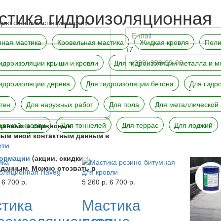
стика гидроизоляционная
тацию с нашим специалистом
мная мастика
Кровельная мастика
Жидкая кровля
Поли
+7
идроизоляции крыши и кровли
Для гидроизоляции металла и м
идроизоляции дерева
Для гидроизоляции бетона
Для гидр
тен
Для наружных работ
Для пола
Для металлической 
катной кровли
Для тоннелей
Для террас
Для лоджий
 данных и сервисные
ным мной контактным данным в
сти
формации
(акции, скидки,
 данным. Можно отозвать в
6 700 р.
5 260 р.
6 700 р.
тика
Мастика
роизоляционная
резино-