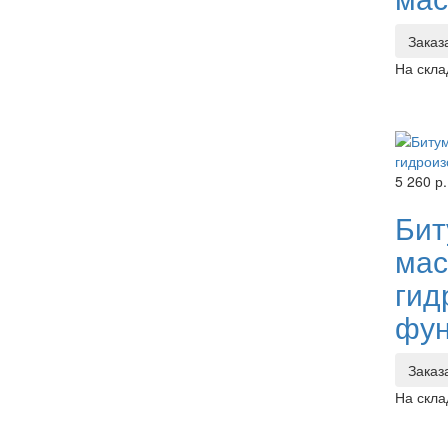
Заказ
На скла
5 260 р.
Бит
мас
гид
фун
Заказ
На скла