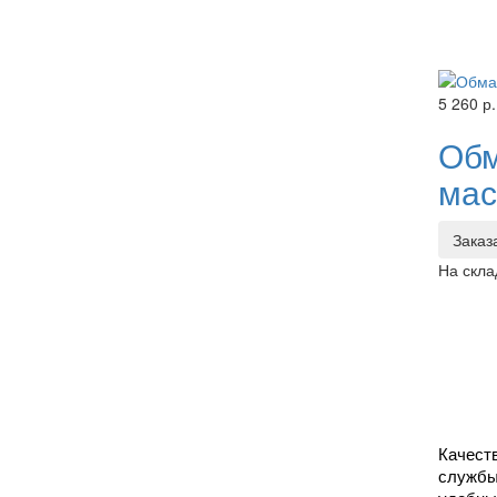
5 260 р.
Обм
мас
Заказ
На скла
Качеств
службы