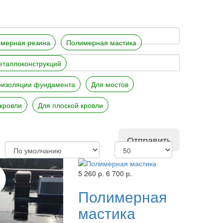
мерная резина
Полимерная мастика
еталлоконструкций
оизоляции фундамента
Для мостов
кровли
Для плоской кровли
Отправить
5 260 р.
6 700 р.
Полимерная
мастика