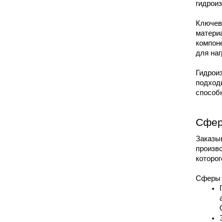
гидроиз
Ключев
материа
компоне
для наг
Гидроиз
подход
способ
Сфер
Заказыв
произво
которог
Сферы 