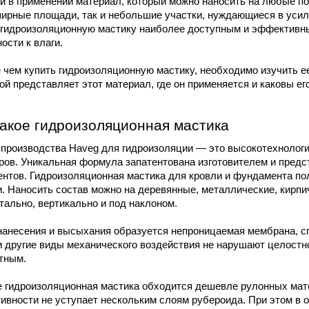
й в применении материал, который можно наносить на любые по
ирные площади, так и небольшие участки, нуждающиеся в усил
 гидроизоляционную мастику наиболее доступным и эффективны
ости к влаги.
чем купить гидроизоляционную мастику, необходимо изучить ее
ой представляет этот материал, где он применяется и каковы ег
такое гидроизоляционная мастика
производства Haveg для гидроизоляции — это высокотехнологич
ов. Уникальная формула запатентована изготовителем и предст
нтов. Гидроизоляционная мастика для кровли и фундамента пол
. Наносить состав можно на деревянные, металлические, кирпи
тально, вертикально и под наклоном.
анесения и высыхания образуется непроницаемая мембрана, спо
 другие виды механического воздействия не нарушают целостно
тным. 
 гидроизоляционная мастика обходится дешевле рулонных матер
вности не уступает нескольким слоям рубероида. При этом в о