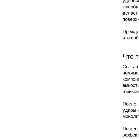
удобны
как обш
делает
поверхн
Прежде 
что соб
Что 
Состав 
полимер
компоне
емкости
горизон
После н
удары и
моноли
По цене
эффекти