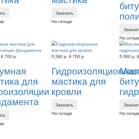
бит
пол
ать
Заказать
де
На складе
Заказа
На склад
6 700 р.
5 260 р.
6 700 р.
5 260 р.
6
умная
Гидроизоляционная
Мас
тика для
мастика для
бит
роизоляции
кровли
гид
дамента
Заказать
Заказа
На складе
На склад
ать
де